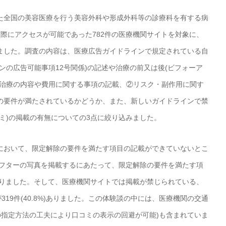
た全国の美容医療を行う美容外科や形成外科等の診療科を有する病
実際にアクセスが可能であった782件の医療機関サイトを対象に、
行われました。調査の内容は、医療広告ガイドラインで規定されている自
ンの広告可能事項12号関係)の記述や治療の前又は後(ビフォーア
①治療の内容や費用に関する事項の記載、②リスク・副作用に関す
の要件が満たされているかどうか、また、新しいガイドラインで禁
ミ)の掲載の有無についての3点に絞り込みました。
において、限定解除の要件を満たす項目の記載ができていないとこ
ォーアフターの写真を掲載するにあたって、限定解除の要件を満たす項
%)ありました。そして、医療機関サイトでは掲載が禁じられている、
19件(40.8%)ありました。この体験談の中には、医療機関の交通
所の指定方法の工夫により口コミの表示の回避が可能)も含まれていま