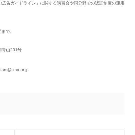
の広告ガイドライン」に関する講習会や同分野での認証制度の運用
局まで。
南青山201号
ani@jima.or.jp