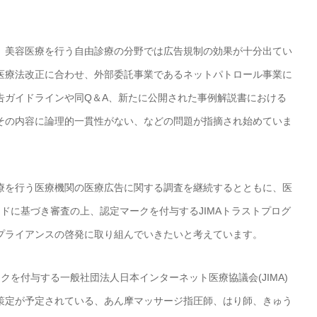
、美容医療を行う自由診療の分野では広告規制の効果が十分出てい
医療法改正に合わせ、外部委託事業であるネットパトロール事業に
告ガイドラインや同Q＆A、新たに公開された事例解説書における
その内容に論理的一貫性がない、などの問題が指摘され始めていま
療を行う医療機関の医療広告に関する調査を継続するとともに、医
ドに基づき審査の上、認定マークを付与するJIMAトラストプログ
プライアンスの啓発に取り組んでいきたいと考えています。
クを付与する一般社団法人日本インターネット医療協議会(JIMA)
策定が予定されている、あん摩マッサージ指圧師、はり師、きゅう