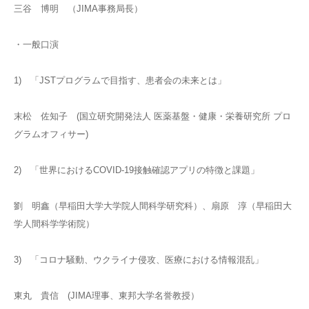
三谷 博明 （JIMA事務局長）
・一般口演
1) 「JSTプログラムで目指す、患者会の未来とは」
末松 佐知子 (国立研究開発法人 医薬基盤・健康・栄養研究所 プロ
グラムオフィサー)
2) 「世界におけるCOVID-19接触確認アプリの特徴と課題」
劉 明鑫（早稲田大学大学院人間科学研究科）、扇原 淳（早稲田大
学人間科学学術院）
3) 「コロナ騒動、ウクライナ侵攻、医療における情報混乱」
東丸 貴信 (JIMA理事、東邦大学名誉教授）