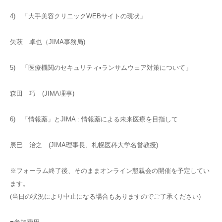
4) 「大手美容クリニックWEBサイトの現状」
矢萩 卓也（JIMA事務局)
5) 「医療機関のセキュリティ•ランサムウェア対策について」
森田 巧 (JIMA理事)
6) 「情報薬」とJIMA : 情報薬による未来医療を目指して
辰巳 治之 (JIMA理事長、札幌医科大学名誉教授)
※フォーラム終了後、そのままオンライン懇親会の開催を予定してい
ます。
(当日の状況により中止になる場合もありますのでご了承ください)