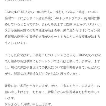
JIMAがNPO法人から一般社団法人に移行して2年以上過ぎ、eヘルス
倫理コードによるサイト認証事業(JIMAトラストプログム)も順調に推
移しているところですが、まわりを見ますと医療DXとかデジタルヘル
スとか医療分野での改革機運が高まる中、来年度からはオンライン資
格確認の義務化や電子処方箋がスタートするなど大きな変化が始まろ
うとしています。
こうした変化は新しい事起こしのチャンスととらえ、JIMAならではの
取り組みや新規事業にもチャレンジできればと願っていますが、まず
は、現状の課題や各現場での状況について情報共有させていただきな
がら、闊達な意見交換などもできればと思っています。
皆様にはご多用かと存じますが、ぜひ、ご参加くださいますよう、お
願い申し上げます。あわせて、皆様方からの演題発表もお待ち申して
います。
何卒よろしくお願い申し上げます。