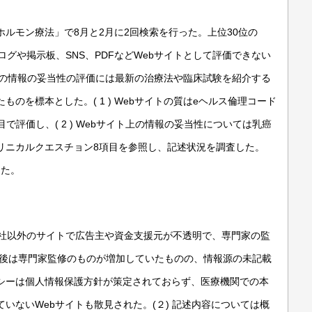
「ホルモン療法」で8月と2月に2回検索を行った。上位30位の
ログや掲示板、SNS、PDFなどWebサイトとして評価できない
イト上の情報の妥当性の評価には最新の治療法や臨床試験を紹介する
のを標本とした。( 1 ) Webサイトの質はeヘルス倫理コード
項目で評価し、( 2 ) Webサイト上の情報の妥当性については乳癌
リニカルクエスチョン8項目を参照し、記述状況を調査した。
した。
薬会社以外のサイトで広告主や資金支援元が不透明で、専門家の監
変更後は専門家監修のものが増加していたものの、情報源の未記載
シーは個人情報保護方針が策定されておらず、医療機関での本
いないWebサイトも散見された。(２) 記述内容については概